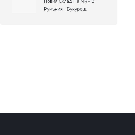
Новия Склад На NRF В
Румъния - Букурещ.