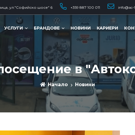
ица, ул."Софийско шосе" 6
+359 887 100 011
info@ac-
УСЛУГИ
БРАНДОВЕ
НОВИНИ
КАРИЕРИ
КОН
 посещение в "Авток
Начало
Новини